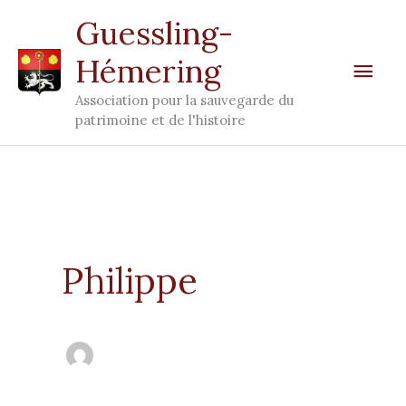
Aller
Men
Guessling-
au
Hémering
prin
contenu
Association pour la sauvegarde du
patrimoine et de l'histoire
Philippe