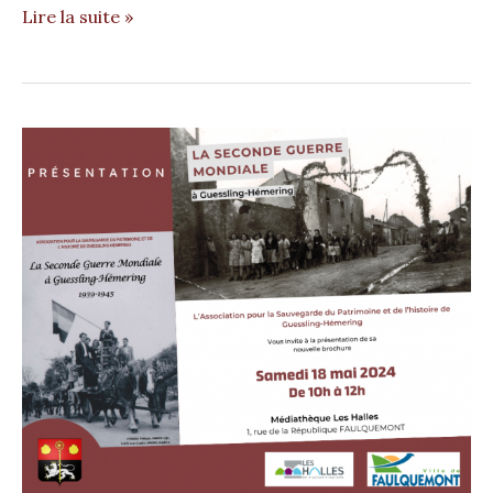
Lire la suite »
Les
Halles
–
présentation
de
la
brochure
« La
Seconde
Guerre
Mondiale »