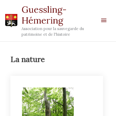
Aller
Men
Guessling-
au
Hémering
prin
contenu
Association pour la sauvegarde du
patrimoine et de l'histoire
La nature