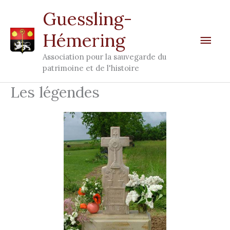
Aller
Men
Guessling-
au
Hémering
prin
contenu
Association pour la sauvegarde du
patrimoine et de l'histoire
Les légendes